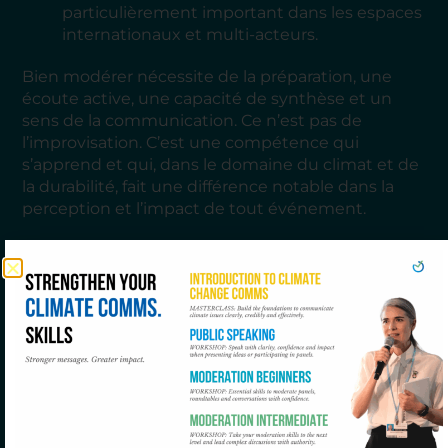
particulièrement important dans les espaces
internationaux et multi-acteurs.
Bien modérer nécessite de la préparation, une
écoute active, une capacité de synthèse et un
sens de la communication. Ce n’est pas de
l’improvisation. C’est une compétence qui
s’apprend et qui, dans le domaine du climat et de
la durabilité, fait une différence notable dans la
perception et l’impact de tout événement.
« Le soutien de Mariana à nos
participants et à la tenue de
l’événement pendant trois jours a été
très dynamique et a fourni des
ressources fantastiques. »
Thomas André
, directeur des
opérations, REN21