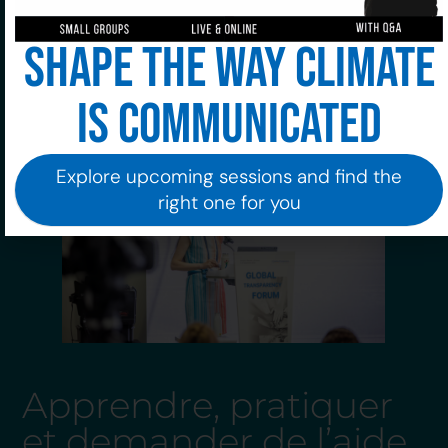
La modération est, en soi, une forme avancée de
Shape the way climate
communication stratégique, en particulier dans
les contextes internationaux et multi-acteurs.
is communicated
Explore upcoming sessions and find the
right one for you
Apprendre, pratiquer
et demander de l’aide