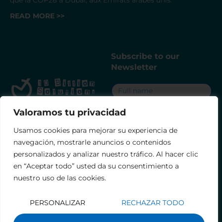
READ MORE >>
Subscribe to our
Newsletter
Copyright © 2026 10
Valoramos tu privacidad
LET'S
GO!
Billion Solutions |
Usamos cookies para mejorar su experiencia de
Powered By KARMA
navegación, mostrarle anuncios o contenidos
AGENCY
personalizados y analizar nuestro tráfico. Al hacer clic
en “Aceptar todo” usted da su consentimiento a
FINANCED BY THE EUROPEAN
nuestro uso de las cookies.
UNION – NEXTGENERATIONEU
Contact
PERSONALIZAR
RECHAZAR TODO
Mentions légales