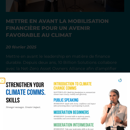
METTRE EN AVANT LA MOBILISATION
FINANCIÈRE POUR UN AVENIR
FAVORABLE AU CLIMAT
20 février 2025
Mettre en avant le leadership en matière de finance
durable. Depuis deux ans, 10 Billion Solutions collabore
avec la Net-Zero Asset Owners Alliance afin d’amplifier
son impact sur la mobilisation des investissements en
faveur d’un avenir climatique positif.
READ MORE >>