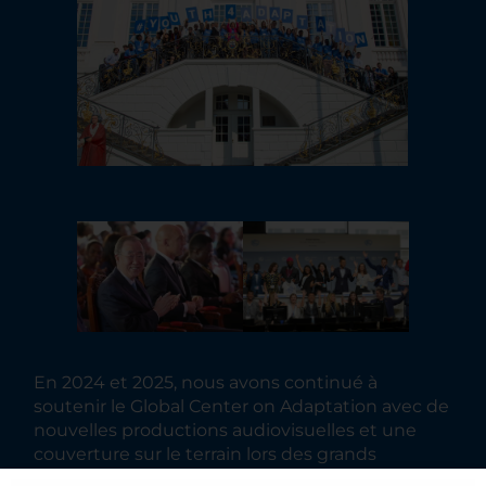
En 2024 et 2025, nous avons continué à
soutenir le Global Center on Adaptation avec de
nouvelles productions audiovisuelles et une
couverture sur le terrain lors des grands
sommets climatiques. À l’été 2025,