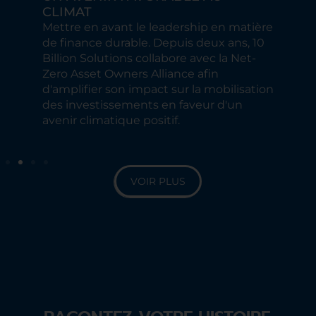
CLIMAT
moy
Mettre en avant le leadership en matière
cli
ue
de finance durable. Depuis deux ans, 10
Sol
Billion Solutions collabore avec la Net-
on 
Zero Asset Owners Alliance afin
com
d de
d'amplifier son impact sur la mobilisation
amp
s et
des investissements en faveur d'un
cli
r le
avenir climatique positif.
VOIR PLUS