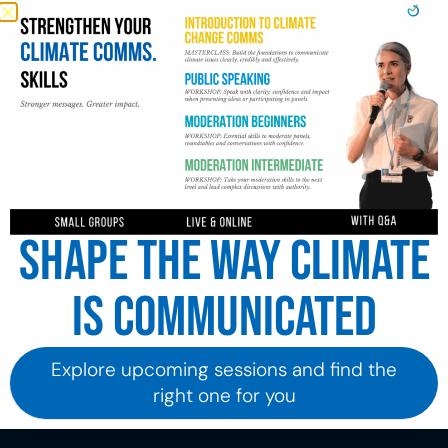
10 Billion Solutions a produit la vidéo « Five
Years », présentée à la COP30 à Belém et
désormais disponible sur la chaîne YouTube de
GCA. La vidéo a été très bien accueillie, mettant
en valeur les réalisations et l’évolution de
l’organisation au cours de cette période.
Nous avons également produit une autre vidéo
en juin–juillet, issue des réunions
intersessionnelles SB62 à Bonn, axée sur les
développements clés et l’importance
Shape the way climate
croissante de renforcer l’adaptation dans les
négociations multilatérales.
is communicated
Avec ces dernières collaborations,
10 Billion Solutions renforce son travail continu
avec GCA, tant lors de la Conférence climat de
Explore upcoming sessions and find the
juin 2025 à Bonn que lors de la récente COP30 à
right one for you
Belém.