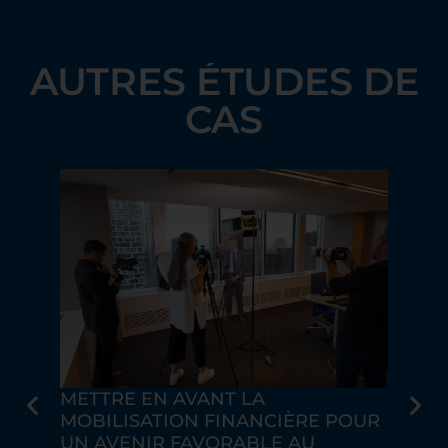
AUTRES ÉTUDES DE
CAS
METTRE EN AVANT LA
ME
MOBILISATION FINANCIÈRE POUR
L’
U
UN AVENIR FAVORABLE AU
Don