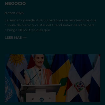
NEGOCIO
8 abril 2026
La semana pasada, 40.000 personas se reunieron bajo la
cúpula de hierro y cristal del Grand Palais de París para
Change NOW: tres días que
LEER MÁS >>