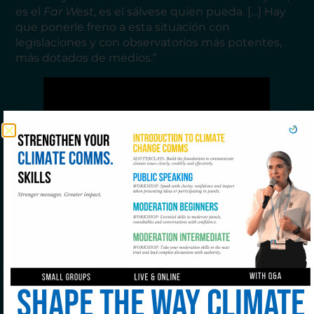
es el
Far West
, es el sálvese quien pueda. […] Hay
que ponerle freno a esta situación con
legislaciones y con observatorios más potentes,
más dotados de medios.”
Más allá de la denuncia, Mariana busca soluciones
y, a través de 10 Billion Solutions, trabaja para
transformar las narrativas climáticas para que sean
motores de cambio. También destacó la
importancia de una “higiene informativa”: “Lo
Shape the way climate
mismo que aprendimos con el COVID sobre