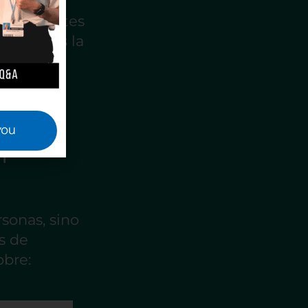
e diferentes
jemplo es la
ue buscan
mientras
you
n
rsonas, sino
s de
bre: