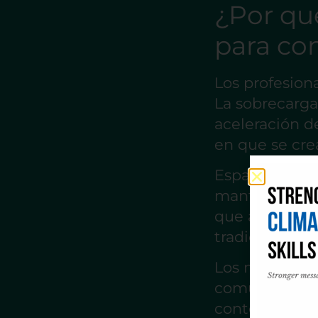
¿Por qu
para co
Los profesion
La sobrecarga 
aceleración d
en que se cre
Espacios como
mantenerse al
que a menudo
tradicionales 
Los miembros
comunicación,
contenidos, l