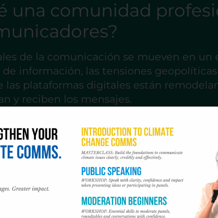
é una comunidad profesi
municadores?
ales de la comunicación se mueven en un en
de información, las tensiones geopolíticas 
e las plataformas digitales están remodela
an y reciben los mensajes.
 esta comunidad ayudan a los profesional
 día, compartir experiencias y encontrar 
 son invisibles en las búsquedas de empl
o en los directorios profesionales.
 proceden de diversos ámbitos, como los 
 la comunicación sobre sostenibilidad, la 
as relaciones públicas y la comunicación de