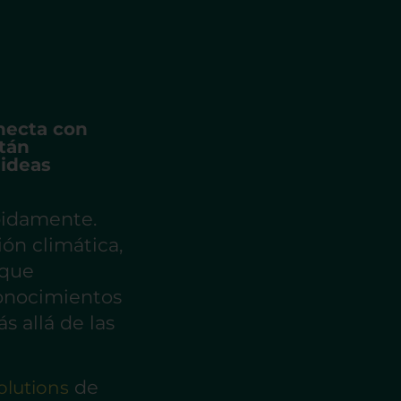
onecta con
tán
 ideas
pidamente.
ón climática,
 que
conocimientos
 allá de las
de
Solutions