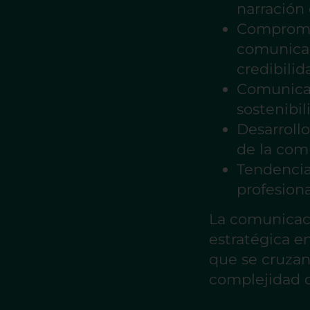
narración 
Compromi
comunicac
credibilid
Comunicac
sostenibil
Desarrollo
de la com
Tendencias
profesion
La comunicaci
estratégica e
que se cruzan 
complejidad ci