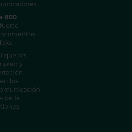
municadores.
e 800
 fuerte
nocimientos
ejo.
l que los
mpleo y
arración
en los
 comunicación
a de la
stiones