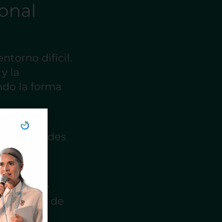
onal
torno difícil.
y la
ndo la forma
es a
oportunidades
eo
medios de
estrategia de
 eventos.