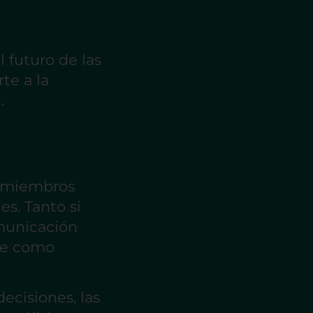
l futuro de las
te a la
.
s miembros
s. Tanto si
omunicación
ene como
ecisiones, las