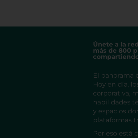
Únete a la re
más de 800 pr
compartiendo
El panorama 
Hoy en día, l
corporativa, 
habilidades t
y espacios do
plataformas tr
Por eso está 