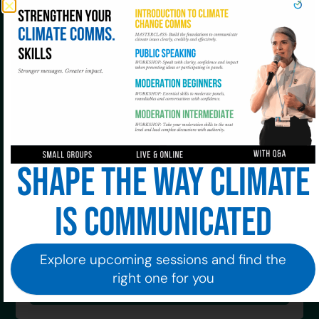
Si tienes alguna duda, puedes escribirnos a través
del formulario de contacto o a
academy@10billionsolutions.com
. ¡Estaremos
encantados de ayudarte!
No te pierdas nada y suscríbete a nuestra
newsletter!
Shape the way climate
is communicated
Explore upcoming sessions and find the
right one for you
Allá vamos!