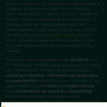
experimentados y de solvencia puede ayudarte a
empezar a hablar en público con confianza e
intencionalidad. En 10 Billion Solutions Academy
hemos creado
cursos
para grupos reducidos, de
máximo cinco personas, para dar atención
personalizada y poder avanzar de forma práctica.
También ofrecemos
sesiones individuales
de
micro consultoría y asesoramiento para no solo
ayudarte a aprovechar las oportunidades sino a
crearlas.
Descubre nuestros programas de
Academy
, con
formaciones a medida que te ayudan a comunicar
con claridad y confianza. Ya sea que busques
coaching individual
o
formación en grupo para
tu organización
, adaptamos los contenidos a tus
necesidades. Desde
oratoria y media training
hasta
moderación de eventos y storytelling
,
transformamos ideas complejas en una
comunicación sencilla y poderosa que conecta de
verdad.