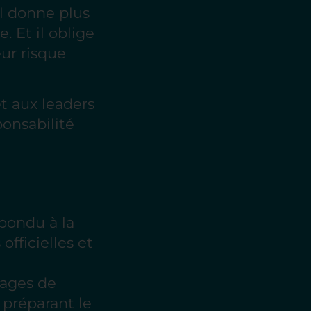
Il donne plus
 Et il oblige
eur risque
t aux leaders
onsabilité
pondu à la
fficielles et
nages de
s préparant le