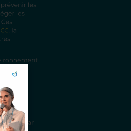
 prévenir les
éger les
 Ces
, la
UCC
tres
environnement
lus d’un
issions
u’ils
 tenus
onnable, par
urs ou en