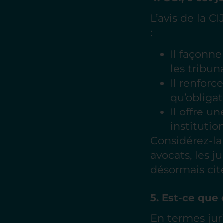
L’avis de la C
:
Il façonne
les tribun
Il renforc
qu’obliga
Il offre 
institutio
Considérez-l
avocats, les j
désormais cit
5. Est-ce que
En termes juri