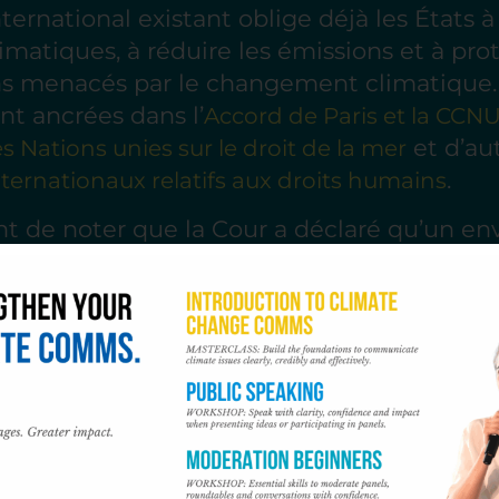
nternational existant oblige déjà les États à
atiques, à réduire les émissions et à prot
ns menacés par le changement climatique.
nt ancrées dans l’
Accord de Paris et la CCN
et d’au
 Nations unies sur le droit de la mer
.
ternationaux relatifs aux droits humains
ant de noter que la Cour a déclaré qu’un 
t durable est un droit humain. Il ne s’agit p
s, mais d’une interprétation juridique.
e diligence raisonnable, pas seulement d’ém
seront pas responsables simplement parce q
gaz à effet de serre. Mais ils peuvent être
’ils n’agissent pas avec une diligence rais
e réglementant pas les principaux émette