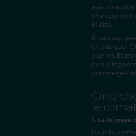
avis consultat
changement cl
illicite.
Il ne s’agit 
climatique. C’
que les États 
tenus légalem
dommages en 
Cinq chos
le clima
1. La loi pès
Pour la premiè