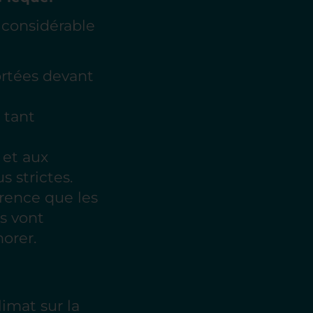
t considérable
portées devant
n tant
 et aux
s strictes.
rence que les
ts vont
norer.
limat sur la