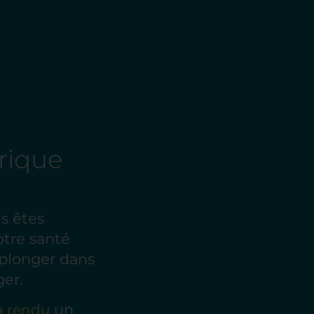
orique
us êtes
otre santé
eplonger dans
ger.
un
a rendu