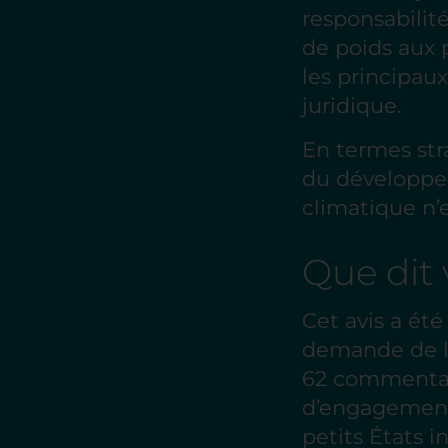
responsabilité
de poids aux 
les principaux
juridique.
En termes str
du développem
climatique n’e
Que dit 
Cet avis a ét
demande de la
62 commentair
d’engagement
petits États i