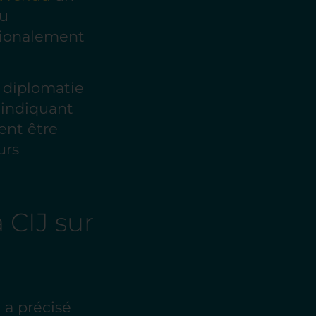
au
tionalement
a diplomatie
r indiquant
ient être
urs
a CIJ sur
 a précisé