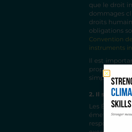
que le droit i
dommages clim
droits humai
obligations so
Convention des
instruments in
Il est import
propre, sain e
simple discour
2. Il s’agit d
Les États ne 
émettent des 
responsables s
exemple en n