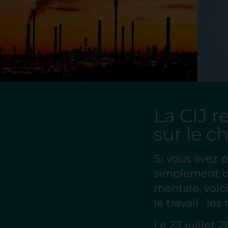
La CIJ r
sur le 
Si vous avez 
simplement dé
mentale, voic
le travail : l
Le 23 juillet 